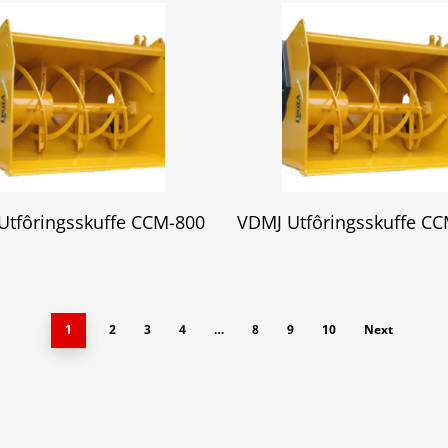
Utfôringsskuffe CCM-800
VDMJ Utfôringsskuffe C
1
2
3
4
…
8
9
10
Next