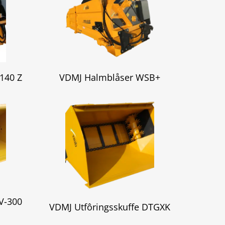
140 Z
VDMJ Halmblåser WSB+
V-300
VDMJ Utfôringsskuffe DTGXK