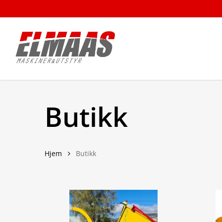
Skip
to
main
content
Butikk
Hjem
Butikk