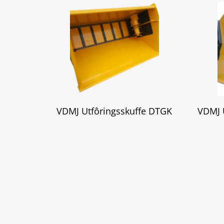
VDMJ Utfôringsskuffe DTGK
VDMJ 