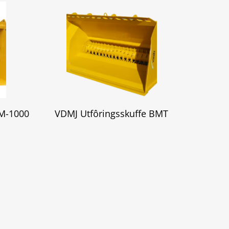
CM-1000
VDMJ Utfôringsskuffe BMT