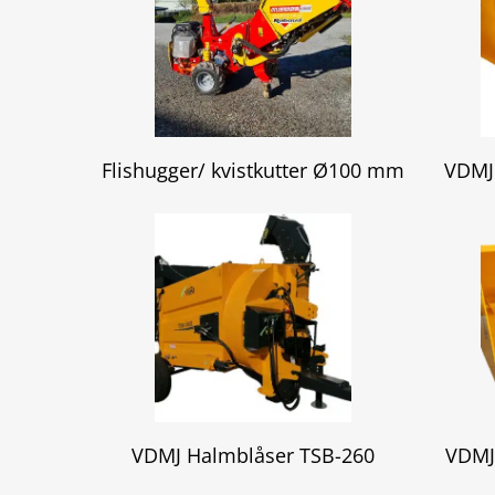
Flishugger/ kvistkutter Ø100 mm
VDMJ
VDMJ Halmblåser TSB-260
VDMJ