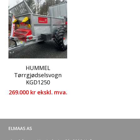
HUMMEL
Tørrgjødselsvogn
KGD1250
269.000
kr
ekskl. mva.
ELMAAS AS