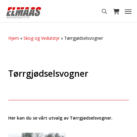
Skip
Men
to
search
main
content
Hjem
»
Skog og Vedutstyr
»
Tørrgjødselsvogner
Tørrgjødselsvogner
Her kan du se vårt utvalg av Tørrgjødselsvogner.