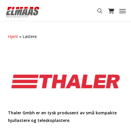
Skip
Men
to
search
main
content
Hjem
»
Lastere
Thaler Gmbh er en tysk produsent av små kompakte
hjullastere og teleskoplastere.