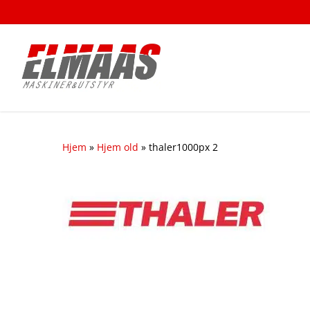
Skip
to
main
content
Hjem
»
Hjem old
»
thaler1000px 2