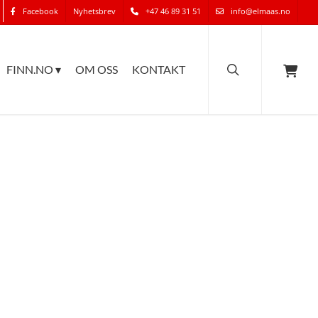
Facebook
Nyhetsbrev
+47 46 89 31 51
info@elmaas.no
search
FINN.NO ▾
OM OSS
KONTAKT