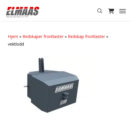
Skip
Men
to
search
main
content
Hjem
»
Redskaper frontlaster
»
Redskap frontlaster
»
vektlodd