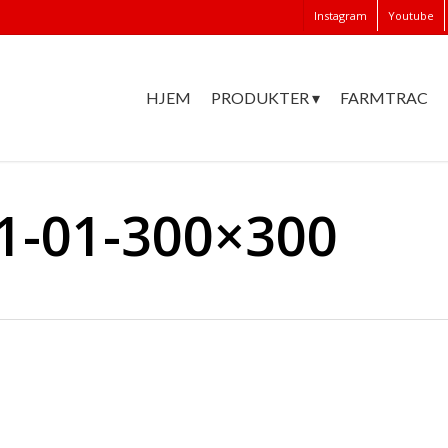
Instagram
Youtube
HJEM
PRODUKTER ▾
FARMTRAC
1-01-300×300