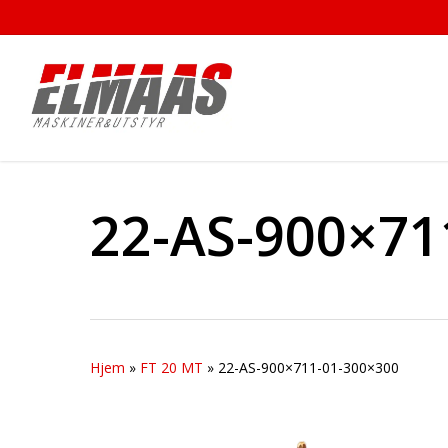
Skip
to
main
content
22-AS-900×71
Hjem
»
FT 20 MT
»
22-AS-900×711-01-300×300