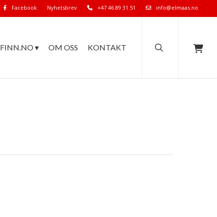
Facebook
Nyhetsbrev
+47 46 89 31 51
info@elmaas.no
search
FINN.NO ▾
OM OSS
KONTAKT