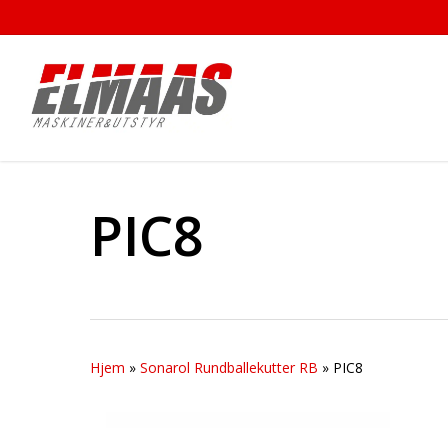
Skip
to
main
content
PIC8
Hjem
»
Sonarol Rundballekutter RB
»
PIC8