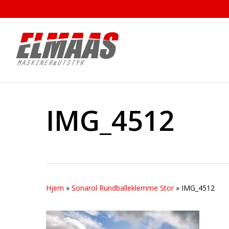
Skip
to
main
content
IMG_4512
Hjem
»
Sonarol Rundballeklemme Stor
»
IMG_4512