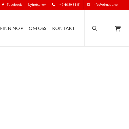
Facebook
Nyhetsbrev
+47 46 89 31 51
info@elmaas.no
search
FINN.NO ▾
OM OSS
KONTAKT