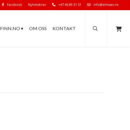
Facebook
Nyhetsbrev
+47 46 89 31 51
info@elmaas.no
search
FINN.NO ▾
OM OSS
KONTAKT