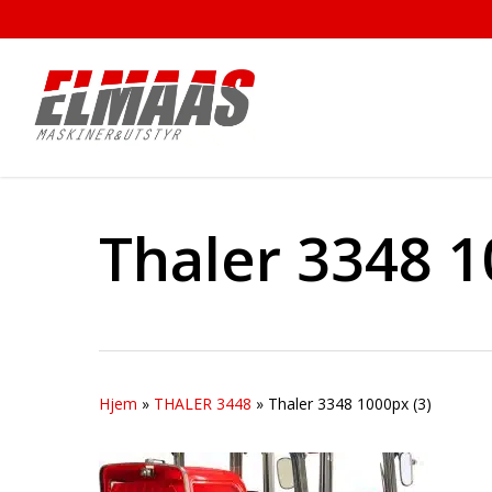
Skip
to
main
content
Thaler 3348 1
Hjem
»
THALER 3448
»
Thaler 3348 1000px (3)