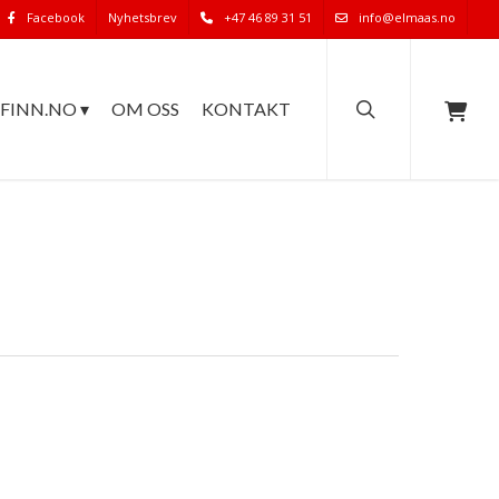
Facebook
Nyhetsbrev
+47 46 89 31 51
info@elmaas.no
search
FINN.NO ▾
OM OSS
KONTAKT