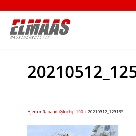
Skip
to
main
content
20210512_12
Hjem
»
Rabaud Xylochip 100
»
20210512_125135