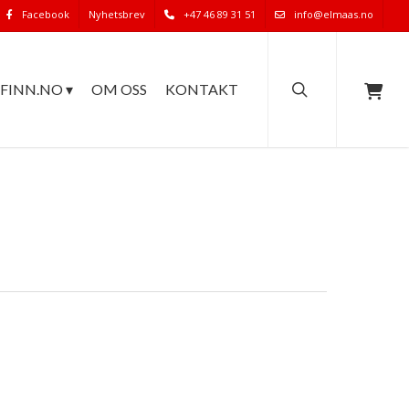
Facebook
Nyhetsbrev
+47 46 89 31 51
info@elmaas.no
search
FINN.NO ▾
OM OSS
KONTAKT