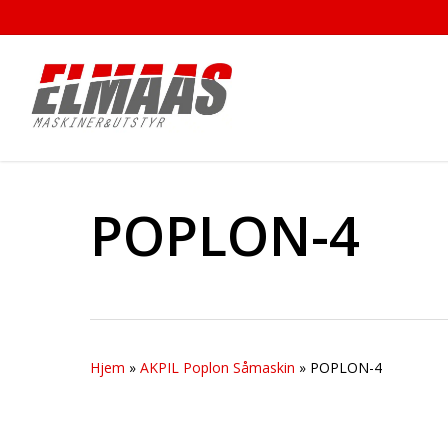
Skip
to
main
content
POPLON-4
Hjem
»
AKPIL Poplon Såmaskin
»
POPLON-4