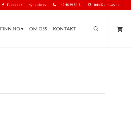
Facebook
Nyhetsbrev
+47 46 89 31 51
info@elmaas.no
search
FINN.NO ▾
OM OSS
KONTAKT