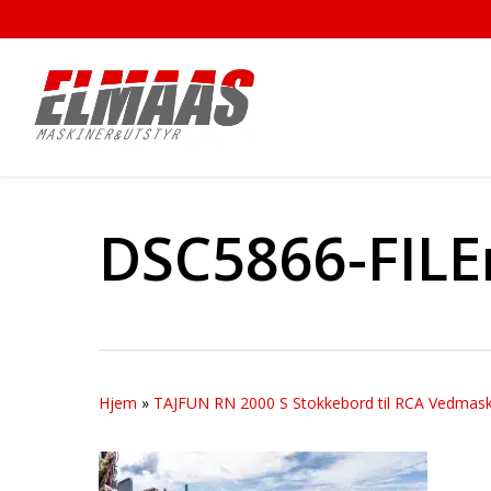
Skip
to
main
content
DSC5866-FILE
Hjem
»
TAJFUN RN 2000 S Stokkebord til RCA Vedmask