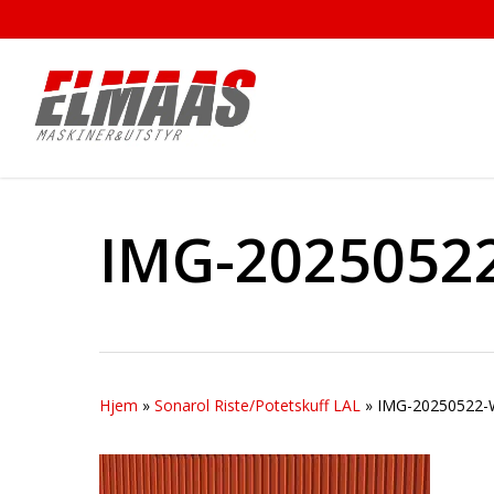
Skip
to
main
content
IMG-2025052
Hjem
»
Sonarol Riste/Potetskuff LAL
»
IMG-20250522