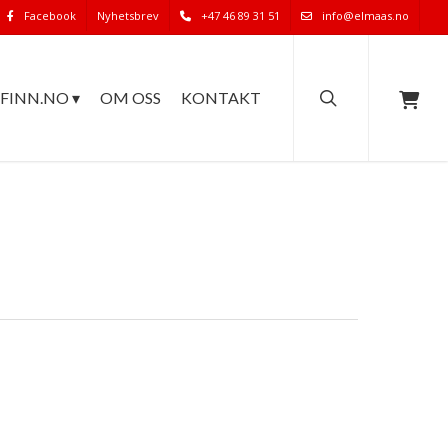
Facebook
Nyhetsbrev
+47 46 89 31 51
info@elmaas.no
search
FINN.NO ▾
OM OSS
KONTAKT