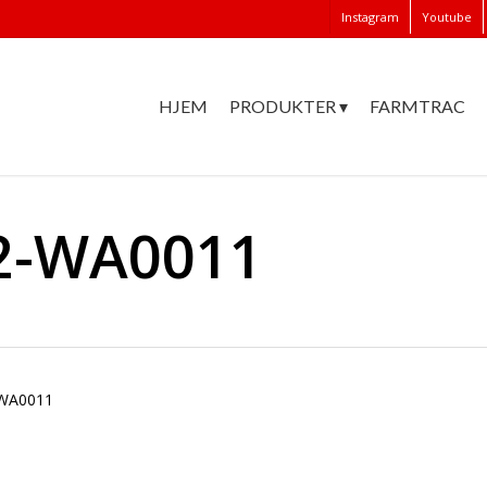
Instagram
Youtube
HJEM
PRODUKTER ▾
FARMTRAC
2-WA0011
-WA0011