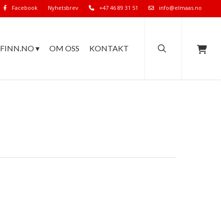
Facebook
Nyhetsbrev
+47 46 89 31 51
info@elmaas.no
search
FINN.NO ▾
OM OSS
KONTAKT