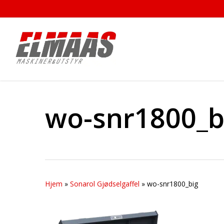
Skip
to
main
content
wo-snr1800_b
Hjem
»
Sonarol Gjødselgaffel
»
wo-snr1800_big