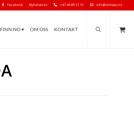
Facebook
Nyhetsbrev
+47 46 89 31 51
info@elmaas.no
search
FINN.NO ▾
OM OSS
KONTAKT
DA