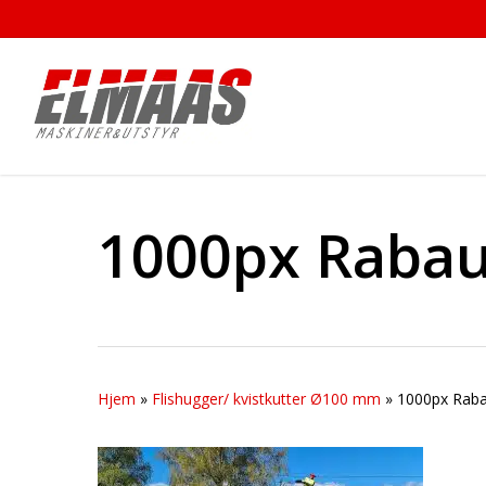
Skip
to
main
content
1000px Rabau
Hjem
»
Flishugger/ kvistkutter Ø100 mm
»
1000px Raba