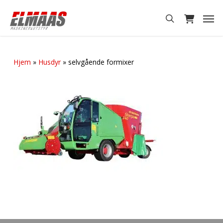
Skip
Men
to
search
main
content
Hjem
»
Husdyr
»
selvgående formixer