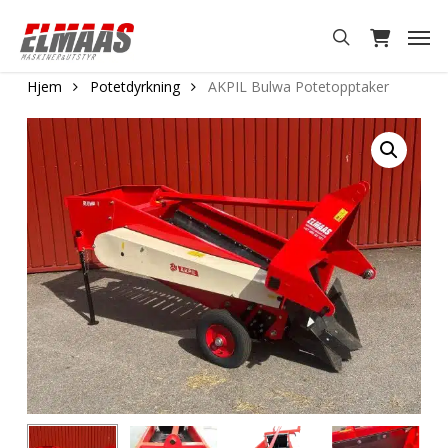
Skip
Men
to
search
main
Hjem
Potetdyrkning
AKPIL Bulwa Potetopptaker
content