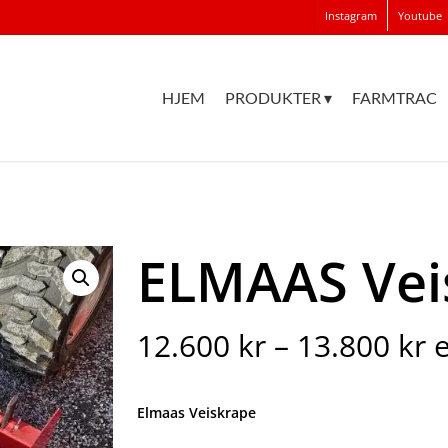
Instagram
Youtube
HJEM
PRODUKTER ▾
FARMTRAC
ELMAAS Vei
P
12.600
kr
–
13.800
kr
e
1
ti
Elmaas Veiskrape
1