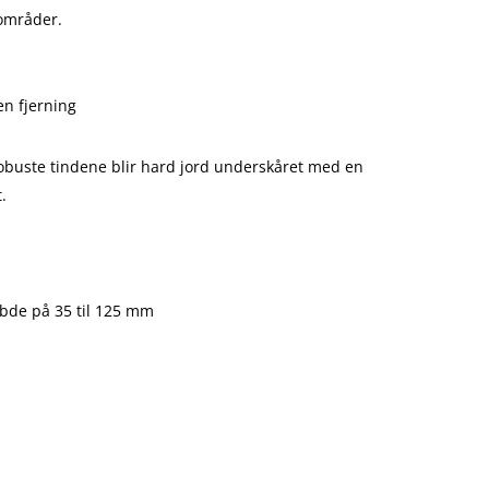
sområder.
en fjerning
obuste tindene blir hard jord underskåret med en
.
ybde på 35 til 125 mm