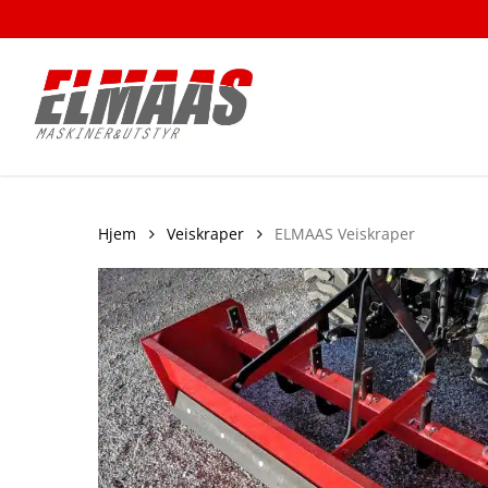
Skip
to
main
content
Hjem
Veiskraper
ELMAAS Veiskraper