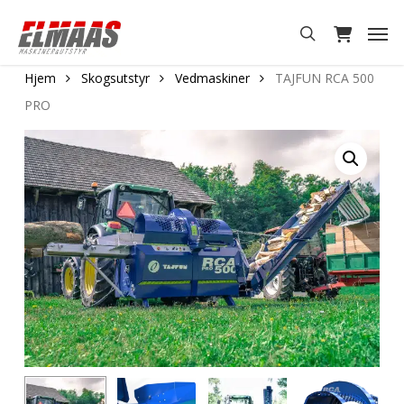
Skip
Men
to
search
main
Hjem
Skogsutstyr
Vedmaskiner
TAJFUN RCA 500
content
PRO