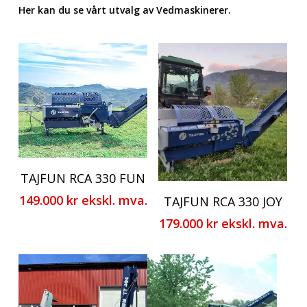
Her kan du se vårt utvalg av Vedmaskinerer.
TAJFUN RCA 330 FUN
149.000
kr
ekskl. mva.
TAJFUN RCA 330 JOY
179.000
kr
ekskl. mva.