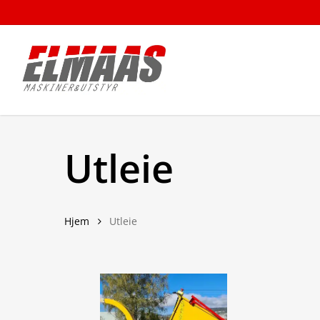
Skip
to
main
content
Utleie
Hjem
Utleie