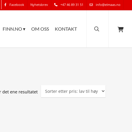
Facebook
Nyhetsbrev
+47 46 89 31 51
info@elmaas.no
search
FINN.NO ▾
OM OSS
KONTAKT
r det ene resultatet