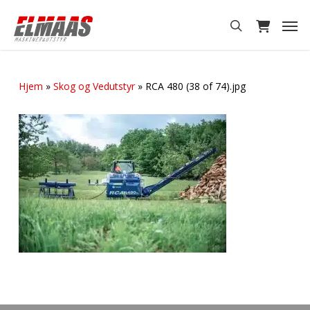
Skip
Men
to
search
main
content
Hjem
»
Skog og Vedutstyr
»
RCA 480 (38 of 74).jpg