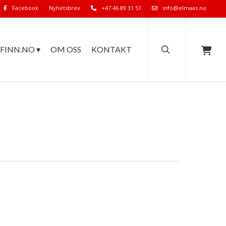
Facebook
Nyhetsbrev
+47 46 89 31 51
info@elmaas.no
search
FINN.NO ▾
OM OSS
KONTAKT