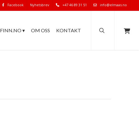
Facebook
Nyhetsbrev
+47 46 89 31 51
info@elmaas.no
search
FINN.NO ▾
OM OSS
KONTAKT