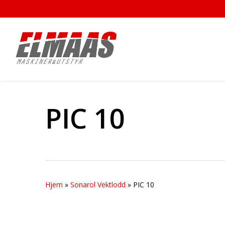
Skip
to
main
content
PIC 10
Hjem
»
Sonarol Vektlodd
»
PIC 10