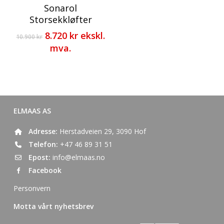
Sonarol
Storsekkløfter
Opprinnelig
Nåværende
8.720
kr
ekskl.
10.900
kr
pris
pris
mva.
var:
er:
10.900 kr.
8.720 kr.
ELMAAS AS
Adresse:
Herstadveien 29, 3090 Hof
Telefon:
+47 46 89 31 51
Epost:
info@elmaas.no
Facebook
Personvern
Motta vårt nyhetsbrev