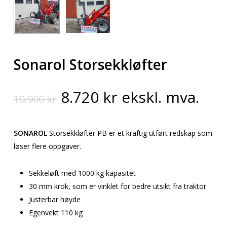
Sonarol Storsekkløfter
Opprinnelig
Nåværende
8.720
kr
ekskl. mva.
10.900
kr
pris
pris
var:
er:
SONAROL
Storsekkløfter PB er et kraftig utført redskap som
10.900 kr.
8.720 kr.
løser flere oppgaver.
Sekkeløft med 1000 kg kapasitet
30 mm krok, som er vinklet for bedre utsikt fra traktor
Justerbar høyde
Egenvekt 110 kg